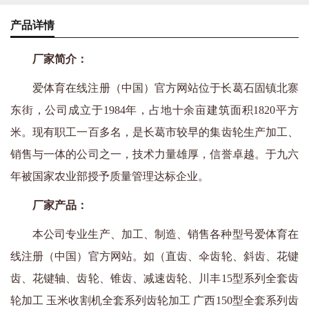
产品详情
厂家简介：
爱体育在线注册（中国）官方网站位于长葛石固镇北寨
东街，公司成立于1984年，占地十余亩建筑面积1820平方
米。现有职工一百多名，是长葛市较早的集齿轮生产加工、
销售与一体的公司之一，技术力量雄厚，信誉卓越。于九六
年被国家农业部授予质量管理达标企业。
厂家产品：
本公司专业生产、加工、制造、销售各种型号爱体育在
线注册（中国）官方网站。如（直齿、伞齿轮、斜齿、花键
齿、花键轴、齿轮、锥齿、减速齿轮、川丰15型系列全套齿
轮加工 玉米收割机全套系列齿轮加工 广西150型全套系列齿