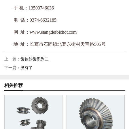
手 机：13503746036
电 话：0374-6632185
网 址：www.etangdefoichot.com
地 址：长葛市石固镇北寨东街村天宝路505号
上一篇：
齿轮斜齿系列二
下一篇：
没有了
相关推荐