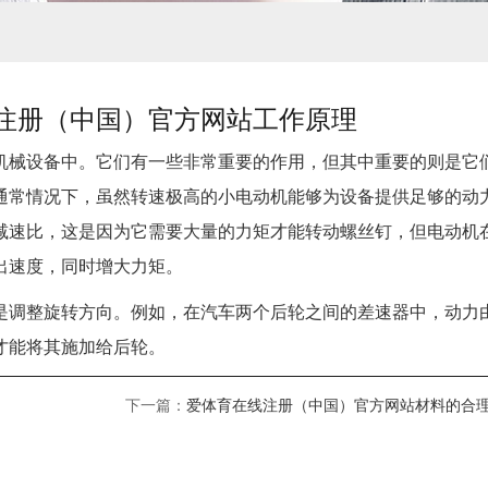
注册（中国）官方网站工作原理
机械设备中。它们有一些非常重要的作用，但其中重要的则是它
通常情况下，虽然转速极高的小电动机能够为设备提供足够的动
减速比，这是因为它需要大量的力矩才能转动螺丝钉，但电动机
出速度，同时增大力矩。
是调整旋转方向。例如，在汽车两个后轮之间的差速器中，动力
才能将其施加给后轮。
下一篇：
爱体育在线注册（中国）官方网站材料的合