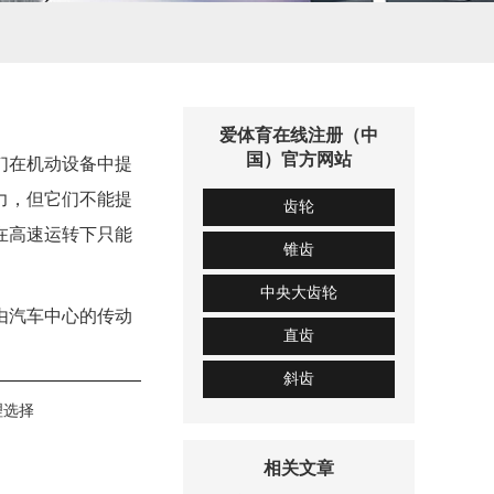
爱体育在线注册（中
国）官方网站
们在机动设备中提
力，但它们不能提
齿轮
在高速运转下只能
锥齿
中央大齿轮
由汽车中心的传动
直齿
斜齿
理选择
相关文章